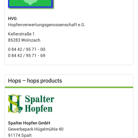
HVG
Hopfenverwertungsgenossenschaft e.G.
Kellerstraße 1
85283 Wolnzach
0 84 42 / 95 71 - 00
0 84 42 / 95 71 - 69
Hops – hops products
Spalter Hopfen GmbH
Gewerbepark Hügelmühle 40
91174 Spalt