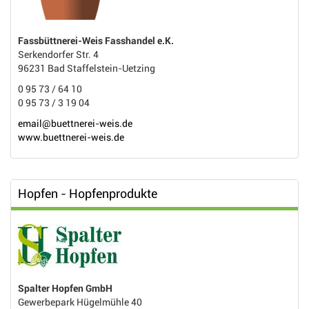
Fassbüttnerei-Weis Fasshandel e.K.
Serkendorfer Str. 4
96231 Bad Staffelstein-Uetzing
0 95 73 / 64 10
0 95 73 / 3 19 04
email@buettnerei-weis.de
www.buettnerei-weis.de
Hopfen - Hopfenprodukte
Spalter Hopfen GmbH
Gewerbepark Hügelmühle 40