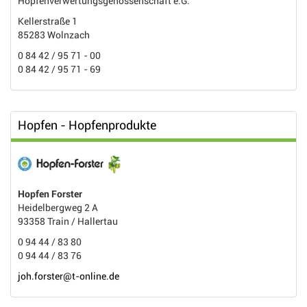
Hopfenverwertungsgenossenschaft e.G.
Kellerstraße 1
85283 Wolnzach
0 84 42 / 95 71 - 00
0 84 42 / 95 71 - 69
Hopfen - Hopfenprodukte
Hopfen Forster
Heidelbergweg 2 A
93358 Train / Hallertau
0 94 44 / 83 80
0 94 44 / 83 76
joh.forster@t-online.de