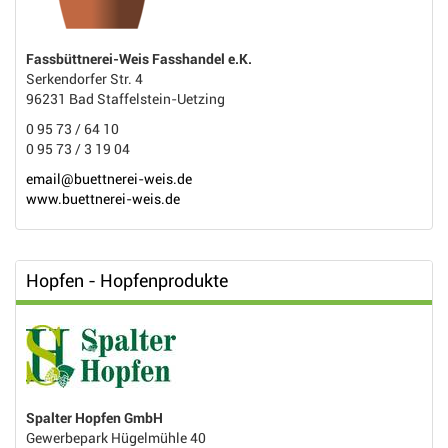
Fassbüttnerei-Weis Fasshandel e.K.
Serkendorfer Str. 4
96231 Bad Staffelstein-Uetzing
0 95 73 / 64 10
0 95 73 / 3 19 04
email@buettnerei-weis.de
www.buettnerei-weis.de
Hopfen - Hopfenprodukte
Spalter Hopfen GmbH
Gewerbepark Hügelmühle 40