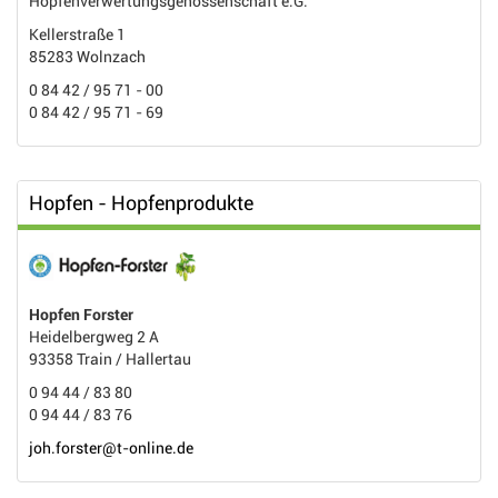
Hopfenverwertungsgenossenschaft e.G.
Kellerstraße 1
85283 Wolnzach
0 84 42 / 95 71 - 00
0 84 42 / 95 71 - 69
Hopfen - Hopfenprodukte
Hopfen Forster
Heidelbergweg 2 A
93358 Train / Hallertau
0 94 44 / 83 80
0 94 44 / 83 76
joh.forster@t-online.de