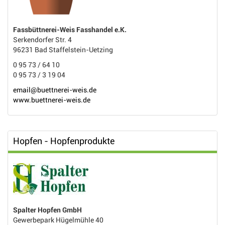
Fassbüttnerei-Weis Fasshandel e.K.
Serkendorfer Str. 4
96231 Bad Staffelstein-Uetzing
0 95 73 / 64 10
0 95 73 / 3 19 04
email@buettnerei-weis.de
www.buettnerei-weis.de
Hopfen - Hopfenprodukte
Spalter Hopfen GmbH
Gewerbepark Hügelmühle 40