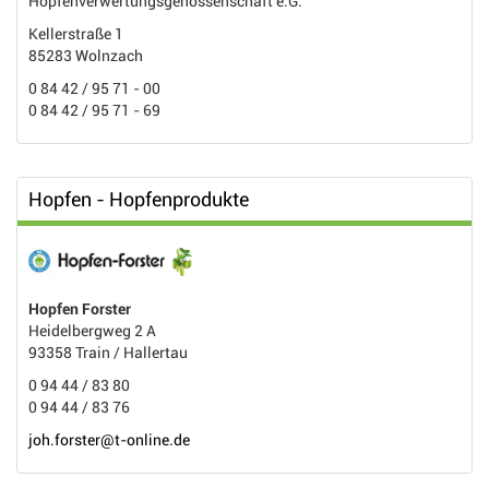
Hopfenverwertungsgenossenschaft e.G.
Kellerstraße 1
85283 Wolnzach
0 84 42 / 95 71 - 00
0 84 42 / 95 71 - 69
Hopfen - Hopfenprodukte
Hopfen Forster
Heidelbergweg 2 A
93358 Train / Hallertau
0 94 44 / 83 80
0 94 44 / 83 76
joh.forster@t-online.de