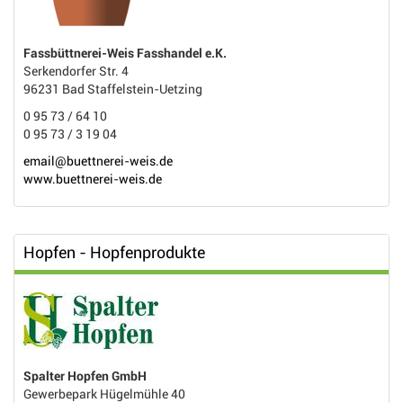
Fassbüttnerei-Weis Fasshandel e.K.
Serkendorfer Str. 4
96231 Bad Staffelstein-Uetzing
0 95 73 / 64 10
0 95 73 / 3 19 04
email@buettnerei-weis.de
www.buettnerei-weis.de
Hopfen - Hopfenprodukte
Spalter Hopfen GmbH
Gewerbepark Hügelmühle 40