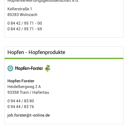
Hopfenverwertungsgenossenschaft e.G.
Kellerstraße 1
85283 Wolnzach
0 84 42 / 95 71 - 00
0 84 42 / 95 71 - 69
Hopfen - Hopfenprodukte
Hopfen Forster
Heidelbergweg 2 A
93358 Train / Hallertau
0 94 44 / 83 80
0 94 44 / 83 76
joh.forster@t-online.de