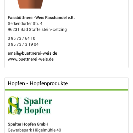
Fassbüttnerei-Weis Fasshandel e.K.
Serkendorfer Str. 4
96231 Bad Staffelstein-Uetzing
0 95 73 / 64 10
0 95 73 / 3 19 04
email@buettnerei-weis.de
www.buettnerei-weis.de
Hopfen - Hopfenprodukte
Spalter Hopfen GmbH
Gewerbepark Hügelmühle 40