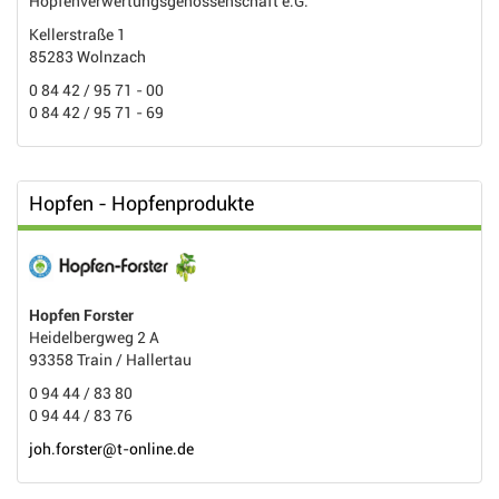
Hopfenverwertungsgenossenschaft e.G.
Kellerstraße 1
85283 Wolnzach
0 84 42 / 95 71 - 00
0 84 42 / 95 71 - 69
Hopfen - Hopfenprodukte
Hopfen Forster
Heidelbergweg 2 A
93358 Train / Hallertau
0 94 44 / 83 80
0 94 44 / 83 76
joh.forster@t-online.de