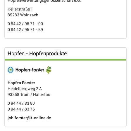
Hopfenverwertungsgenossenschaft e.G.
Kellerstraße 1
85283 Wolnzach
0 84 42 / 95 71 - 00
0 84 42 / 95 71 - 69
Hopfen - Hopfenprodukte
Hopfen Forster
Heidelbergweg 2 A
93358 Train / Hallertau
0 94 44 / 83 80
0 94 44 / 83 76
joh.forster@t-online.de