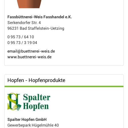
Fassbüttnerei-Weis Fasshandel e.K.
Serkendorfer Str. 4
96231 Bad Staffelstein-Uetzing
0 95 73 / 64 10
0 95 73 / 3 19 04
email@buettnerei-weis.de
www.buettnerei-weis.de
Hopfen - Hopfenprodukte
Spalter Hopfen GmbH
Gewerbepark Hügelmühle 40