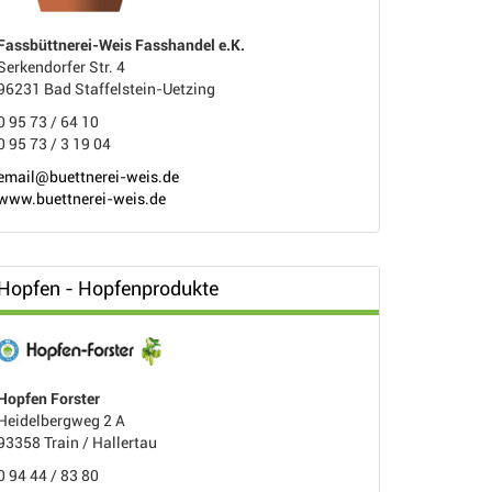
Fassbüttnerei-Weis Fasshandel e.K.
Serkendorfer Str. 4
96231 Bad Staffelstein-Uetzing
0 95 73 / 64 10
0 95 73 / 3 19 04
email@buettnerei-weis.de
www.buettnerei-weis.de
Hopfen - Hopfenprodukte
Hopfen Forster
Heidelbergweg 2 A
93358 Train / Hallertau
0 94 44 / 83 80