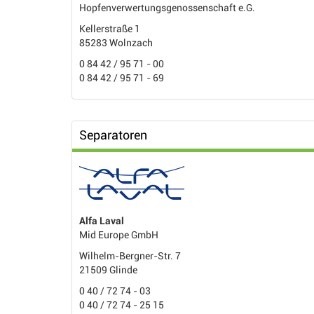
Hopfenverwertungsgenossenschaft e.G.
Kellerstraße 1
85283 Wolnzach
0 84 42 / 95 71 - 00
0 84 42 / 95 71 - 69
Separatoren
Alfa Laval
Mid Europe GmbH
Wilhelm-Bergner-Str. 7
21509 Glinde
0 40 / 72 74 - 03
0 40 / 72 74 - 25 15