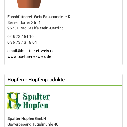
Fassbüttnerei-Weis Fasshandel e.K.
Serkendorfer Str. 4
96231 Bad Staffelstein-Uetzing
0 95 73 / 64 10
0 95 73 / 3 19 04
email@buettnerei-weis.de
www.buettnerei-weis.de
Hopfen - Hopfenprodukte
Spalter Hopfen GmbH
Gewerbepark Hügelmühle 40