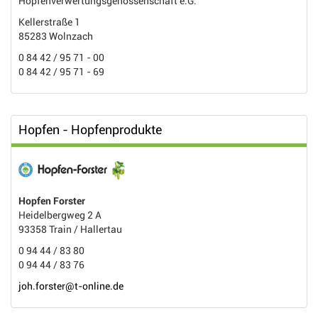
Hopfenverwertungsgenossenschaft e.G.
Kellerstraße 1
85283 Wolnzach
0 84 42 / 95 71 - 00
0 84 42 / 95 71 - 69
Hopfen - Hopfenprodukte
Hopfen Forster
Heidelbergweg 2 A
93358 Train / Hallertau
0 94 44 / 83 80
0 94 44 / 83 76
joh.forster@t-online.de