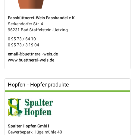
Fassbüttnerei-Weis Fasshandel e.K.
Serkendorfer Str. 4
96231 Bad Staffelstein-Uetzing
0 95 73 / 64 10
0 95 73 / 3 19 04
email@buettnerei-weis.de
www.buettnerei-weis.de
Hopfen - Hopfenprodukte
Spalter Hopfen GmbH
Gewerbepark Hügelmühle 40