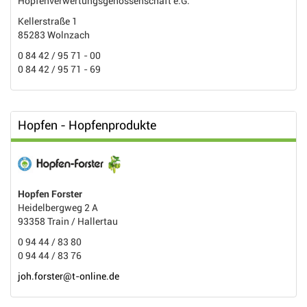
Hopfenverwertungsgenossenschaft e.G.
Kellerstraße 1
85283 Wolnzach
0 84 42 / 95 71 - 00
0 84 42 / 95 71 - 69
Hopfen - Hopfenprodukte
Hopfen Forster
Heidelbergweg 2 A
93358 Train / Hallertau
0 94 44 / 83 80
0 94 44 / 83 76
joh.forster@t-online.de