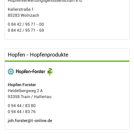
Hopfenverwertungsgenossenschaft e.G.
Kellerstraße 1
85283 Wolnzach
0 84 42 / 95 71 - 00
0 84 42 / 95 71 - 69
Hopfen - Hopfenprodukte
Hopfen Forster
Heidelbergweg 2 A
93358 Train / Hallertau
0 94 44 / 83 80
0 94 44 / 83 76
joh.forster@t-online.de