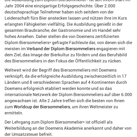
Jahr 2004 eine einzigartige Erfolgsgeschichte. Über 2.000
deutschsprachige Teilnehmer haben sich seitdem von der
Leidenschaft fürs Bier anstecken lassen und nützen ihre im Kurs
erlangten Fähigkeiten vielfältig. Die Ausbildung genießt in der
gesamten Braubranche, der Gastronomie und im Handel sehr
hohes Ansehen. Daher stellen die von Doemens zertifizierten
Diplom Biersommeliers* gefragte Fachleute dar, von denen sich die
meisten im
Verband der Diplom Biersommeliers
engagieren mit
dem Ziel, das Image der Bierkultur zu fördern und das Berufsbild
des Biersommeliers in den Fokus der Öffentlichkeit zu rücken.
Weltweit wird der Begriff des Biersommeliers mit Doemens
verknüpft, da die erfolgreiche Ausbildung zwischenzeitlich in 17
Ländern und 8 verschiedenen Sprachen auf 4 Kontinenten durch
Doemens erfolgreich etabliert werden konnte und so das
internationale Netzwerk der Diplom Biersommeliers auf über 6.000
angewachsen ist. Alle 2 Jahre treffen sich die besten von Ihnen
zum
Worldcup der Biersommeliers
, um ihren Weltmeister zu
ermitteln.
Der Lehrgang zum Diplom Biersommelier* ist offiziell als
Weiterbildung an der Doemens Akademie anerkannt und daher von
der Umsatzsteuer befreit.