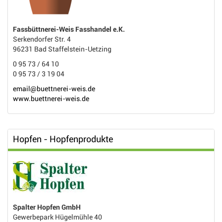
Fassbüttnerei-Weis Fasshandel e.K.
Serkendorfer Str. 4
96231 Bad Staffelstein-Uetzing
0 95 73 / 64 10
0 95 73 / 3 19 04
email@buettnerei-weis.de
www.buettnerei-weis.de
Hopfen - Hopfenprodukte
Spalter Hopfen GmbH
Gewerbepark Hügelmühle 40