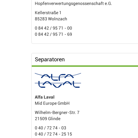
Hopfenverwertungsgenossenschaft e.G.
Kellerstraße 1
85283 Wolnzach
0 84 42 / 95 71 - 00
0 84 42 / 95 71 - 69
Separatoren
Alfa Laval
Mid Europe GmbH
Wilhelm-Bergner-Str. 7
21509 Glinde
0 40 / 72 74 - 03
0 40 / 72 74 - 25 15