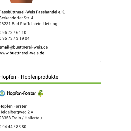
Fassbüttnerei-Weis Fasshandel e.K.
Serkendorfer Str. 4
96231 Bad Staffelstein-Uetzing
0 95 73 / 64 10
0 95 73 / 3 19 04
email@buettnerei-weis.de
www.buettnerei-weis.de
Hopfen - Hopfenprodukte
Hopfen Forster
Heidelbergweg 2 A
93358 Train / Hallertau
0 94 44 / 83 80