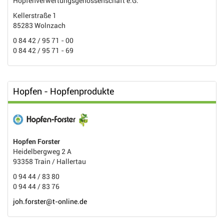
Hopfenverwertungsgenossenschaft e.G.
Kellerstraße 1
85283 Wolnzach
0 84 42 / 95 71 - 00
0 84 42 / 95 71 - 69
Hopfen - Hopfenprodukte
Hopfen Forster
Heidelbergweg 2 A
93358 Train / Hallertau
0 94 44 / 83 80
0 94 44 / 83 76
joh.forster@t-online.de