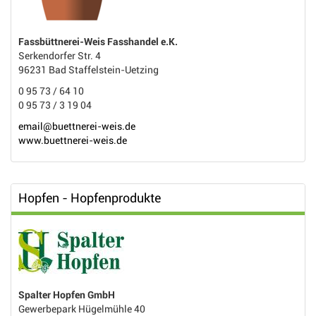
Fassbüttnerei-Weis Fasshandel e.K.
Serkendorfer Str. 4
96231 Bad Staffelstein-Uetzing
0 95 73 / 64 10
0 95 73 / 3 19 04
email@buettnerei-weis.de
www.buettnerei-weis.de
Hopfen - Hopfenprodukte
Spalter Hopfen GmbH
Gewerbepark Hügelmühle 40