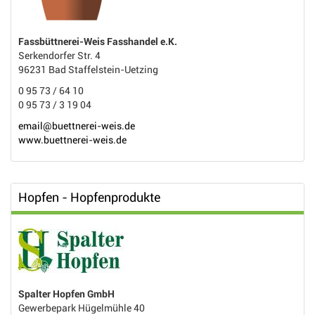
Fassbüttnerei-Weis Fasshandel e.K.
Serkendorfer Str. 4
96231 Bad Staffelstein-Uetzing
0 95 73 / 64 10
0 95 73 / 3 19 04
email@buettnerei-weis.de
www.buettnerei-weis.de
Hopfen - Hopfenprodukte
Spalter Hopfen GmbH
Gewerbepark Hügelmühle 40