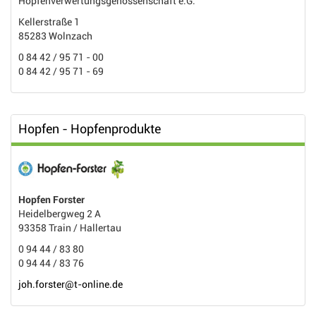
Hopfenverwertungsgenossenschaft e.G.
Kellerstraße 1
85283 Wolnzach
0 84 42 / 95 71 - 00
0 84 42 / 95 71 - 69
Hopfen - Hopfenprodukte
Hopfen Forster
Heidelbergweg 2 A
93358 Train / Hallertau
0 94 44 / 83 80
0 94 44 / 83 76
joh.forster@t-online.de